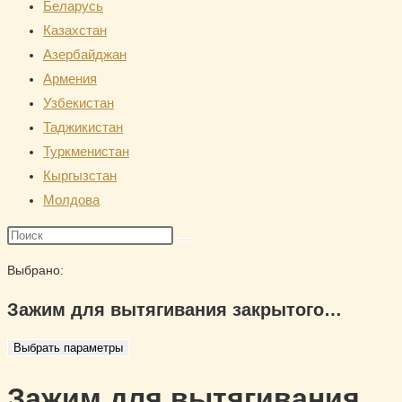
Беларусь
сайту
Казахстан
Азербайджан
Армения
Узбекистан
Таджикистан
Туркменистан
Кыргызстан
Молдова
Поиск
на
Выбрано:
сайте
Зажим для вытягивания закрытого…
Выбрать параметры
Зажим для вытягивания