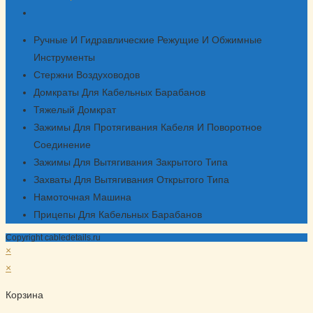
Откроется
в
Ручные И Гидравлические Режущие И Обжимные
вашем
Инструменты
приложении
Стержни Воздуховодов
Домкраты Для Кабельных Барабанов
Тяжелый Домкрат
Зажимы Для Протягивания Кабеля И Поворотное
Соединение
Зажимы Для Вытягивания Закрытого Типа
Захваты Для Вытягивания Открытого Типа
Намоточная Машина
Прицепы Для Кабельных Барабанов
Copyright cabledetails.ru
×
×
Корзина