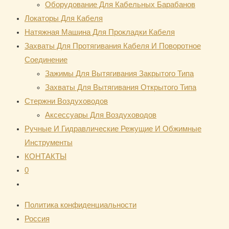
Оборудование Для Кабельных Барабанов
Локаторы Для Кабеля
Натяжная Mашина Для Прокладки Кабеля
Захваты Для Протягивания Кабеля И Поворотное
Соединение
Зажимы Для Вытягивания Закрытого Типа
Захваты Для Вытягивания Открытого Типа
Стержни Воздуховодов
Аксессуары Для Воздуховодов
Ручные И Гидравлические Режущие И Обжимные
Инструменты
КОНТАКТЫ
0
Переключить
поиск
Политика конфиденциальности
по
Россия
веб-