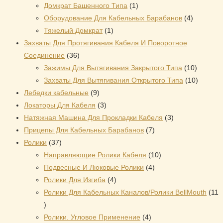
1
товара
Домкрат Башенного Типа
1
товар
4
Оборудование Для Кабельных Барабанов
4
1
товара
Тяжелый Домкрат
1
товар
Захваты Для Протягивания Кабеля И Поворотное
36
Соединение
36
товаров
10
Зажимы Для Вытягивания Закрытого Типа
10
товаров
10
Захваты Для Вытягивания Открытого Типа
10
9
товаров
Лебедки кабельные
9
товаров
3
Локаторы Для Кабеля
3
товара
3
Натяжная Mашина Для Прокладки Кабеля
3
7
товара
Прицепы Для Кабельных Барабанов
7
37
товаров
Ролики
37
товаров
10
Направляющие Ролики Кабеля
10
4
товаров
Подвесные И Люковые Ролики
4
4
товара
Ролики Для Изгиба
4
товара
Ролики Для Кабельных Каналов/Ролики BellMouth
11
11
товаров
4
Ролики. Угловое Применение
4