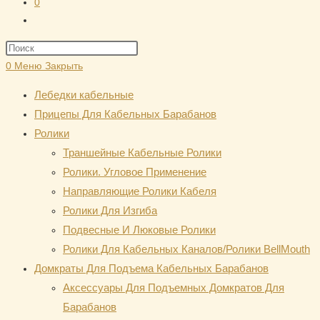
0
Переключить
поиск
Нажмите
по
клавишу
0
Меню
Закрыть
веб-
Escape,
сайту
Лебедки кабельные
чтобы
Прицепы Для Кабельных Барабанов
закрыть
Ролики
панель
Траншейные Кабельные Ролики
поиска.
Ролики. Угловое Применение
Направляющие Ролики Кабеля
Ролики Для Изгиба
Подвесные И Люковые Ролики
Ролики Для Кабельных Каналов/Ролики BellMouth
Домкраты Для Подъема Кабельных Барабанов
Аксессуары Для Подъемных Домкратов Для
Барабанов