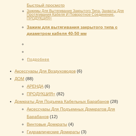
Быстрый просмотр
Зажимы Для Вытягивания Закрытого Типа
,
Захваты Для
Протягивания Кабеля И Поворотное Соединение
,
ПРОДУКЦИЯ+
Зажим для вытягивания закрытого типа с
диаметром кабеля 40-50 мм
Подробнее
6
Аксессуары Для Воздуховодов
6
88
товаров
ДОМ
88
товаров
6
АРЕНДА
6
товаров
82
ПРОДУКЦИЯ+
82
товара
28
Домкраты Для Подъема Кабельных Барабанов
28
товаров
Аксессуары Для Подъемных Домкратов Для
12
Барабанов
12
товаров
4
Винтовые Домкраты
4
товара
3
Гидравлические Домкраты
3