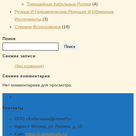
товара
4
Траншейные Кабельные Ролики
4
товара
Ручные И Гидравлические Режущие И Обжимные
3
Инструменты
3
товара
18
Стержни Воздуховодов
18
товаров
Поиск
Поиск
Свежие записи
(без названия)
Свежие комментарии
Нет комментариев для просмотра.
Контакты
ООО «КабельныеДеталиРу»
Адрес:
г. Москва, ул. Ленина, д. 10
Сайт:
https://cabledetails.ru/