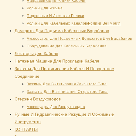
Направляющие Ролики Кабеля
Ролики Для Изгиба
Подвесные И Люковые Ролики
Ролики Для Кабельных Каналов/Ролики BellMouth
Домкраты Для Подъема Кабельных Барабанов
Аксессуары Для Подъемных Домкратов Для Барабанов
Оборудование Для Кабельных Барабанов
Локаторы Для Кабеля
Натяжная Mашина Для Прокладки Кабеля
Захваты Для Протягивания Кабеля И Поворотное
Соединение
Зажимы Для Вытягивания Закрытого Типа
Захваты Для Вытягивания Открытого Типа
Стержни Воздуховодов
Аксессуары Для Воздуховодов
Ручные И Гидравлические Режущие И Обжимные
Инструменты
КОНТАКТЫ