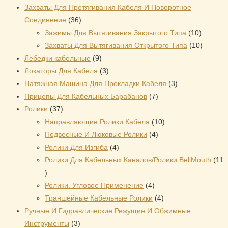
товар
Захваты Для Протягивания Кабеля И Поворотное
36
Соединение
36
товаров
10
Зажимы Для Вытягивания Закрытого Типа
10
товаров
10
Захваты Для Вытягивания Открытого Типа
10
9
товаров
Лебедки кабельные
9
товаров
3
Локаторы Для Кабеля
3
товара
3
Натяжная Mашина Для Прокладки Кабеля
3
7
товара
Прицепы Для Кабельных Барабанов
7
37
товаров
Ролики
37
товаров
10
Направляющие Ролики Кабеля
10
4
товаров
Подвесные И Люковые Ролики
4
4
товара
Ролики Для Изгиба
4
товара
Ролики Для Кабельных Каналов/Ролики BellMouth
11
11
товаров
4
Ролики. Угловое Применение
4
товара
4
Траншейные Кабельные Ролики
4
товара
Ручные И Гидравлические Режущие И Обжимные
3
Инструменты
3