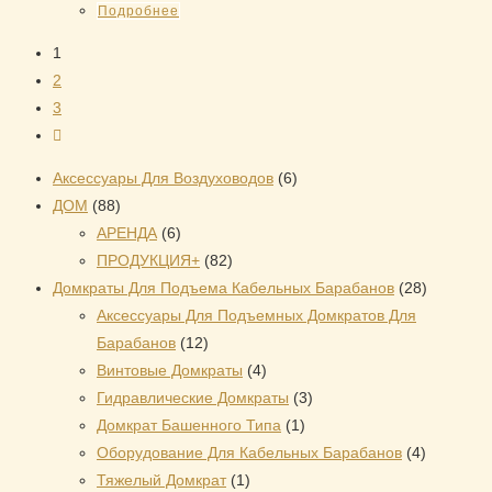
Подробнее
1
2
3
6
Аксессуары Для Воздуховодов
6
88
товаров
ДОМ
88
товаров
6
АРЕНДА
6
товаров
82
ПРОДУКЦИЯ+
82
товара
28
Домкраты Для Подъема Кабельных Барабанов
28
товаров
Аксессуары Для Подъемных Домкратов Для
12
Барабанов
12
товаров
4
Винтовые Домкраты
4
товара
3
Гидравлические Домкраты
3
1
товара
Домкрат Башенного Типа
1
товар
4
Оборудование Для Кабельных Барабанов
4
1
товара
Тяжелый Домкрат
1