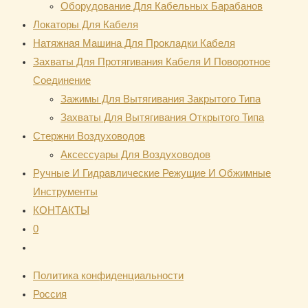
Оборудование Для Кабельных Барабанов
Локаторы Для Кабеля
Натяжная Mашина Для Прокладки Кабеля
Захваты Для Протягивания Кабеля И Поворотное
Соединение
Зажимы Для Вытягивания Закрытого Типа
Захваты Для Вытягивания Открытого Типа
Стержни Воздуховодов
Аксессуары Для Воздуховодов
Ручные И Гидравлические Режущие И Обжимные
Инструменты
КОНТАКТЫ
0
Переключить
поиск
Политика конфиденциальности
по
Россия
веб-