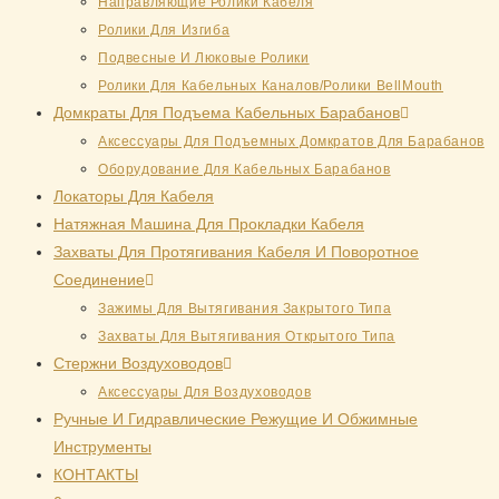
Направляющие Ролики Кабеля
Ролики Для Изгиба
Подвесные И Люковые Ролики
Ролики Для Кабельных Каналов/Ролики BellMouth
Домкраты Для Подъема Кабельных Барабанов
Аксессуары Для Подъемных Домкратов Для Барабанов
Оборудование Для Кабельных Барабанов
Локаторы Для Кабеля
Натяжная Mашина Для Прокладки Кабеля
Захваты Для Протягивания Кабеля И Поворотное
Соединение
Зажимы Для Вытягивания Закрытого Типа
Захваты Для Вытягивания Открытого Типа
Стержни Воздуховодов
Аксессуары Для Воздуховодов
Ручные И Гидравлические Режущие И Обжимные
Инструменты
КОНТАКТЫ