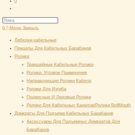
0
Переключить
поиск
Нажмите
по
клавишу
0
Меню
Закрыть
веб-
Escape,
сайту
Лебедки кабельные
чтобы
Прицепы Для Кабельных Барабанов
закрыть
Ролики
панель
Траншейные Кабельные Ролики
поиска.
Ролики. Угловое Применение
Направляющие Ролики Кабеля
Ролики Для Изгиба
Подвесные И Люковые Ролики
Ролики Для Кабельных Каналов/Ролики BellMouth
Домкраты Для Подъема Кабельных Барабанов
Аксессуары Для Подъемных Домкратов Для
Барабанов