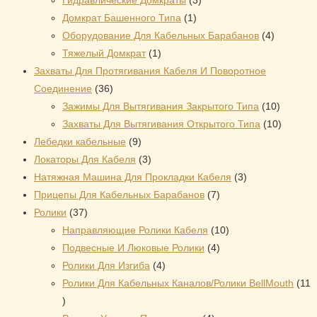
Гидравлические Домкраты
3
1
товара
Домкрат Башенного Типа
1
товар
4
Оборудование Для Кабельных Барабанов
4
1
товара
Тяжелый Домкрат
1
товар
Захваты Для Протягивания Кабеля И Поворотное
36
Соединение
36
товаров
10
Зажимы Для Вытягивания Закрытого Типа
10
товаров
10
Захваты Для Вытягивания Открытого Типа
10
9
товаров
Лебедки кабельные
9
товаров
3
Локаторы Для Кабеля
3
товара
3
Натяжная Mашина Для Прокладки Кабеля
3
7
товара
Прицепы Для Кабельных Барабанов
7
37
товаров
Ролики
37
товаров
10
Направляющие Ролики Кабеля
10
4
товаров
Подвесные И Люковые Ролики
4
4
товара
Ролики Для Изгиба
4
товара
Ролики Для Кабельных Каналов/Ролики BellMouth
11
11