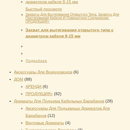
Быстрый просмотр
Захваты Для Вытягивания Открытого Типа
,
Захваты Для
Протягивания Кабеля И Поворотное Соединение
,
ПРОДУКЦИЯ+
Захват для вытягивания открытого типа с
диаметром кабеля 8-15 мм
Подробнее
6
Аксессуары Для Воздуховодов
6
88
товаров
ДОМ
88
товаров
6
АРЕНДА
6
товаров
82
ПРОДУКЦИЯ+
82
товара
28
Домкраты Для Подъема Кабельных Барабанов
28
товаров
Аксессуары Для Подъемных Домкратов Для
12
Барабанов
12
товаров
4
Винтовые Домкраты
4
товара
3