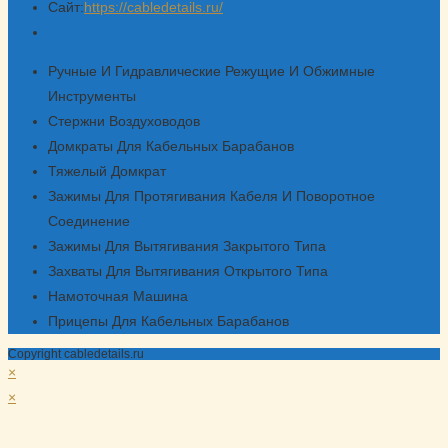
Сайт:
https://cabledetails.ru/
Откроется
в
Ручные И Гидравлические Режущие И Обжимные
вашем
Инструменты
приложении
Стержни Воздуховодов
Домкраты Для Кабельных Барабанов
Тяжелый Домкрат
Зажимы Для Протягивания Кабеля И Поворотное
Соединение
Зажимы Для Вытягивания Закрытого Типа
Захваты Для Вытягивания Открытого Типа
Намоточная Машина
Прицепы Для Кабельных Барабанов
Copyright cabledetails.ru
×
×
Корзина