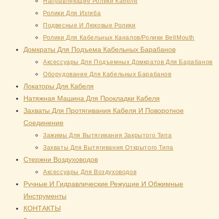
Направляющие Ролики Кабеля
Ролики Для Изгиба
Подвесные И Люковые Ролики
Ролики Для Кабельных Каналов/Ролики BellMouth
Домкраты Для Подъема Кабельных Барабанов
Аксессуары Для Подъемных Домкратов Для Барабанов
Оборудование Для Кабельных Барабанов
Локаторы Для Кабеля
Натяжная Mашина Для Прокладки Кабеля
Захваты Для Протягивания Кабеля И Поворотное
Соединение
Зажимы Для Вытягивания Закрытого Типа
Захваты Для Вытягивания Открытого Типа
Стержни Воздуховодов
Аксессуары Для Воздуховодов
Ручные И Гидравлические Режущие И Обжимные
Инструменты
КОНТАКТЫ