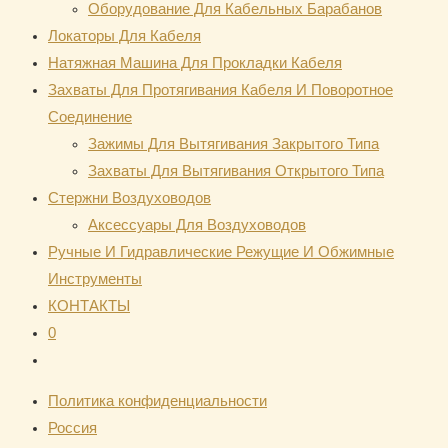
Оборудование Для Кабельных Барабанов
Локаторы Для Кабеля
Натяжная Mашина Для Прокладки Кабеля
Захваты Для Протягивания Кабеля И Поворотное
Соединение
Зажимы Для Вытягивания Закрытого Типа
Захваты Для Вытягивания Открытого Типа
Стержни Воздуховодов
Аксессуары Для Воздуховодов
Ручные И Гидравлические Режущие И Обжимные
Инструменты
КОНТАКТЫ
0
Переключить
поиск
Политика конфиденциальности
по
Россия
веб-