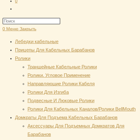
0
Переключить
поиск
Нажмите
по
клавишу
0
Меню
Закрыть
веб-
Escape,
сайту
Лебедки кабельные
чтобы
Прицепы Для Кабельных Барабанов
закрыть
Ролики
панель
Траншейные Кабельные Ролики
поиска.
Ролики. Угловое Применение
Направляющие Ролики Кабеля
Ролики Для Изгиба
Подвесные И Люковые Ролики
Ролики Для Кабельных Каналов/Ролики BellMouth
Домкраты Для Подъема Кабельных Барабанов
Аксессуары Для Подъемных Домкратов Для
Барабанов