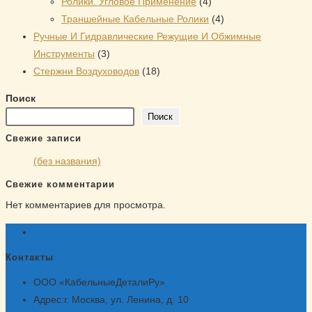
товаров
4
Ролики. Угловое Применение
4
товара
4
Траншейные Кабельные Ролики
4
товара
Ручные И Гидравлические Режущие И Обжимные
3
Инструменты
3
товара
18
Стержни Воздуховодов
18
товаров
Поиск
Поиск
Свежие записи
(без названия)
Свежие комментарии
Нет комментариев для просмотра.
Контакты
ООО «КабельныеДеталиРу»
Адрес:
г. Москва, ул. Ленина, д. 10