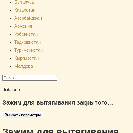
Беларусь
сайту
Казахстан
Азербайджан
Армения
Узбекистан
Таджикистан
Туркменистан
Кыргызстан
Молдова
Поиск
на
Выбрано:
сайте
Зажим для вытягивания закрытого…
Выбрать параметры
Зажим для вытягивания