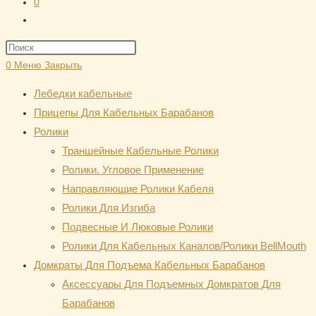
0
Переключить
поиск
Нажмите
по
клавишу
0
Меню
Закрыть
веб-
Escape,
сайту
Лебедки кабельные
чтобы
Прицепы Для Кабельных Барабанов
закрыть
Ролики
панель
Траншейные Кабельные Ролики
поиска.
Ролики. Угловое Применение
Направляющие Ролики Кабеля
Ролики Для Изгиба
Подвесные И Люковые Ролики
Ролики Для Кабельных Каналов/Ролики BellMouth
Домкраты Для Подъема Кабельных Барабанов
Аксессуары Для Подъемных Домкратов Для
Барабанов