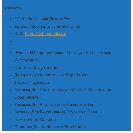
Контакты
ООО «КабельныеДеталиРу»
Адрес:
г. Москва, ул. Ленина, д. 10
Сайт:
https://cabledetails.ru/
Откроется
в
Ручные И Гидравлические Режущие И Обжимные
вашем
Инструменты
приложении
Стержни Воздуховодов
Домкраты Для Кабельных Барабанов
Тяжелый Домкрат
Зажимы Для Протягивания Кабеля И Поворотное
Соединение
Зажимы Для Вытягивания Закрытого Типа
Захваты Для Вытягивания Открытого Типа
Намоточная Машина
Прицепы Для Кабельных Барабанов