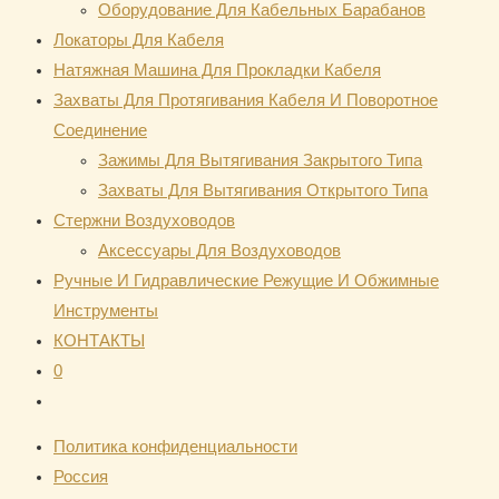
Оборудование Для Кабельных Барабанов
Локаторы Для Кабеля
Натяжная Mашина Для Прокладки Кабеля
Захваты Для Протягивания Кабеля И Поворотное
Соединение
Зажимы Для Вытягивания Закрытого Типа
Захваты Для Вытягивания Открытого Типа
Стержни Воздуховодов
Аксессуары Для Воздуховодов
Ручные И Гидравлические Режущие И Обжимные
Инструменты
КОНТАКТЫ
0
Переключить
поиск
Политика конфиденциальности
по
Россия
веб-