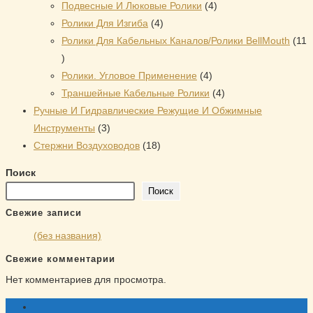
4
товаров
Подвесные И Люковые Ролики
4
4
товара
Ролики Для Изгиба
4
товара
Ролики Для Кабельных Каналов/Ролики BellMouth
11
11
товаров
4
Ролики. Угловое Применение
4
товара
4
Траншейные Кабельные Ролики
4
товара
Ручные И Гидравлические Режущие И Обжимные
3
Инструменты
3
товара
18
Стержни Воздуховодов
18
товаров
Поиск
Поиск
Свежие записи
(без названия)
Свежие комментарии
Нет комментариев для просмотра.