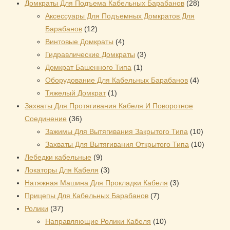
товара
28
Домкраты Для Подъема Кабельных Барабанов
28
товаров
Аксессуары Для Подъемных Домкратов Для
12
Барабанов
12
товаров
4
Винтовые Домкраты
4
товара
3
Гидравлические Домкраты
3
1
товара
Домкрат Башенного Типа
1
товар
4
Оборудование Для Кабельных Барабанов
4
1
товара
Тяжелый Домкрат
1
товар
Захваты Для Протягивания Кабеля И Поворотное
36
Соединение
36
товаров
10
Зажимы Для Вытягивания Закрытого Типа
10
товаров
10
Захваты Для Вытягивания Открытого Типа
10
9
товаров
Лебедки кабельные
9
товаров
3
Локаторы Для Кабеля
3
товара
3
Натяжная Mашина Для Прокладки Кабеля
3
7
товара
Прицепы Для Кабельных Барабанов
7
37
товаров
Ролики
37
товаров
10
Направляющие Ролики Кабеля
10