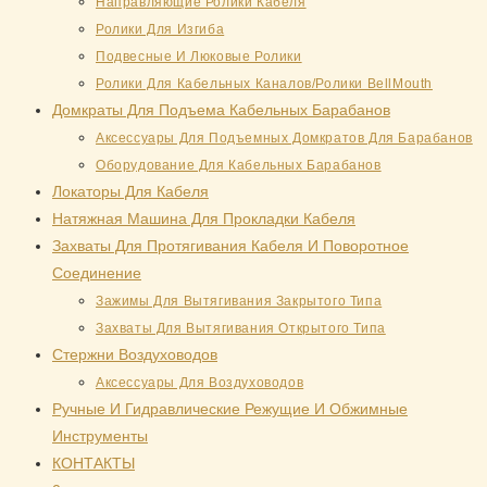
Направляющие Ролики Кабеля
Ролики Для Изгиба
Подвесные И Люковые Ролики
Ролики Для Кабельных Каналов/Ролики BellMouth
Домкраты Для Подъема Кабельных Барабанов
Аксессуары Для Подъемных Домкратов Для Барабанов
Оборудование Для Кабельных Барабанов
Локаторы Для Кабеля
Натяжная Mашина Для Прокладки Кабеля
Захваты Для Протягивания Кабеля И Поворотное
Соединение
Зажимы Для Вытягивания Закрытого Типа
Захваты Для Вытягивания Открытого Типа
Стержни Воздуховодов
Аксессуары Для Воздуховодов
Ручные И Гидравлические Режущие И Обжимные
Инструменты
КОНТАКТЫ