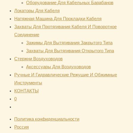
Оборудование Для Кабельных Барабанов
Локаторы Для Кабеля
Натяжная Mашина Для Прокладки Кабеля
Захваты Для Протягивания Кабеля И Поворотное
Соединение
Зажимы Для Вытягивания Закрытого Типа
Захваты Для Вытягивания Открытого Типа
Стержни Воздуховодов
Аксессуары Для Воздуховодов
Ручные И Гидравлические Режущие И Обжимные
Инструменты
КОНТАКТЫ
0
Переключить
поиск
Политика конфиденциальности
по
Россия
веб-