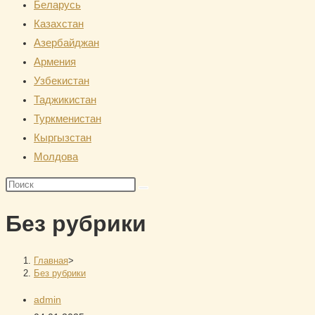
Беларусь
сайту
Казахстан
Азербайджан
Армения
Узбекистан
Таджикистан
Туркменистан
Кыргызстан
Молдова
Поиск
на
Без рубрики
сайте
Главная
>
Без рубрики
Автор
admin