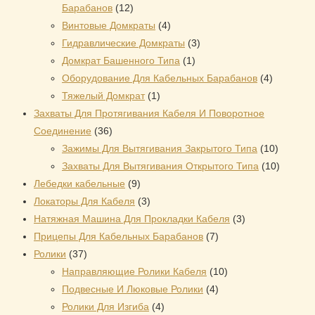
12
Барабанов
12
товаров
4
Винтовые Домкраты
4
товара
3
Гидравлические Домкраты
3
1
товара
Домкрат Башенного Типа
1
товар
4
Оборудование Для Кабельных Барабанов
4
1
товара
Тяжелый Домкрат
1
товар
Захваты Для Протягивания Кабеля И Поворотное
36
Соединение
36
товаров
10
Зажимы Для Вытягивания Закрытого Типа
10
товаров
10
Захваты Для Вытягивания Открытого Типа
10
9
товаров
Лебедки кабельные
9
товаров
3
Локаторы Для Кабеля
3
товара
3
Натяжная Mашина Для Прокладки Кабеля
3
7
товара
Прицепы Для Кабельных Барабанов
7
37
товаров
Ролики
37
товаров
10
Направляющие Ролики Кабеля
10
4
товаров
Подвесные И Люковые Ролики
4
4
товара
Ролики Для Изгиба
4