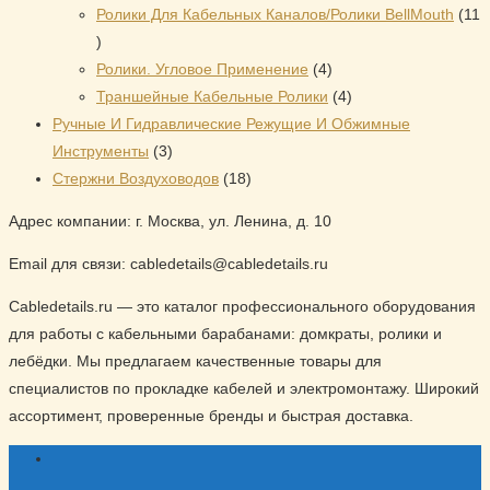
товара
Ролики Для Кабельных Каналов/Ролики BellMouth
11
11
товаров
4
Ролики. Угловое Применение
4
товара
4
Траншейные Кабельные Ролики
4
товара
Ручные И Гидравлические Режущие И Обжимные
3
Инструменты
3
товара
18
Стержни Воздуховодов
18
товаров
Адрес компании: г. Москва, ул. Ленина, д. 10
Email для связи: cabledetails@cabledetails.ru
Cabledetails.ru — это каталог профессионального оборудования
для работы с кабельными барабанами: домкраты, ролики и
лебёдки. Мы предлагаем качественные товары для
специалистов по прокладке кабелей и электромонтажу. Широкий
ассортимент, проверенные бренды и быстрая доставка.