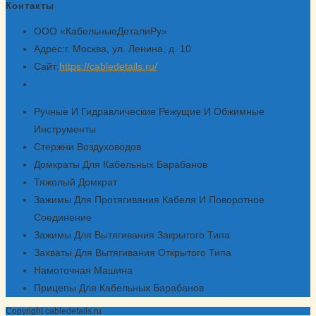
Контакты
ООО «КабельныеДеталиРу»
Адрес:
г. Москва, ул. Ленина, д. 10
Сайт:
https://cabledetails.ru/
Откроется
в
Ручные И Гидравлические Режущие И Обжимные
вашем
Инструменты
приложении
Стержни Воздуховодов
Домкраты Для Кабельных Барабанов
Тяжелый Домкрат
Зажимы Для Протягивания Кабеля И Поворотное
Соединение
Зажимы Для Вытягивания Закрытого Типа
Захваты Для Вытягивания Открытого Типа
Намоточная Машина
Прицепы Для Кабельных Барабанов
Copyright cabledetails.ru