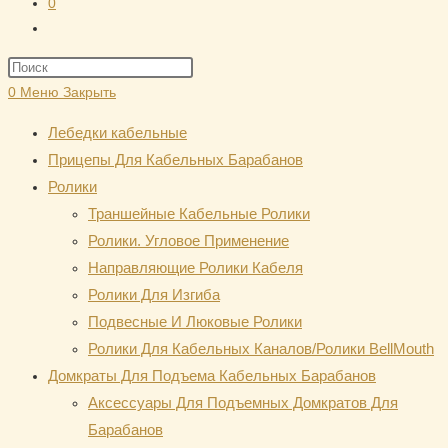
0
Переключить
поиск
Нажмите
по
клавишу
0
Меню
Закрыть
веб-
Escape,
сайту
Лебедки кабельные
чтобы
Прицепы Для Кабельных Барабанов
закрыть
Ролики
панель
Траншейные Кабельные Ролики
поиска.
Ролики. Угловое Применение
Направляющие Ролики Кабеля
Ролики Для Изгиба
Подвесные И Люковые Ролики
Ролики Для Кабельных Каналов/Ролики BellMouth
Домкраты Для Подъема Кабельных Барабанов
Аксессуары Для Подъемных Домкратов Для
Барабанов