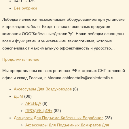
записи:
Запись
04.01.2025
опубликована:
Рубрика
Без рубрики
записи:
Лебедки являются незаменимым оборудованием при установке
и прокладке кабеля. Входят в число основных продуктов
компании ООО”КабельныеДеталиРу”. Наши лебедки оснащены
всеми функциями и уникальными технологиями, которые
обеспечивают максимальную эффективность и удобство…
Продолжить чтение
Мы представлены во всех регионах РФ и странах СНГ, головной
офис и склад Россия, г. Москва cabledetails@cabledetails.ru
6
Аксессуары Для Воздуховодов
6
88
товаров
ДОМ
88
товаров
6
АРЕНДА
6
товаров
82
ПРОДУКЦИЯ+
82
товара
28
Домкраты Для Подъема Кабельных Барабанов
28
товаров
Аксессуары Для Подъемных Домкратов Для