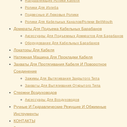
Направляющие Ролики Кабеля
Ролики Для Изгиба
Подвесные И Люковые Ролики
Ролики Для Кабельных Каналов/Ролики BellMouth
Домкраты Для Подъема Кабельных Барабанов
Аксессуары Для Подъемных Домкратов Для Барабанов
Оборудование Для Кабельных Барабанов
Локаторы Для Кабеля
Натяжная Mашина Для Прокладки Кабеля
Захваты Для Протягивания Кабеля И Поворотное
Соединение
Зажимы Для Вытягивания Закрытого Типа
Захваты Для Вытягивания Открытого Типа
Стержни Воздуховодов
Аксессуары Для Воздуховодов
Ручные И Гидравлические Режущие И Обжимные
Инструменты
КОНТАКТЫ