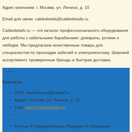
товаров
Адрес компании: г. Москва, ул. Ленина, д. 10
Email для связи: cabledetails@cabledetails.ru
Cabledetails.ru — это каталог профессионального оборудования
для работы с кабельными барабанами: домкраты, ролики и
лебёдки. Мы предлагаем качественные товары для
специалистов по прокладке кабелей и электромонтажу. Широкий
ассортимент, проверенные бренды и быстрая доставка.
Контакты
ООО «КабельныеДеталиРу»
Адрес:
г. Москва, ул. Ленина, д. 10
Сайт:
https://cabledetails.ru/
Откроется
в
Ручные И Гидравлические Режущие И Обжимные
вашем