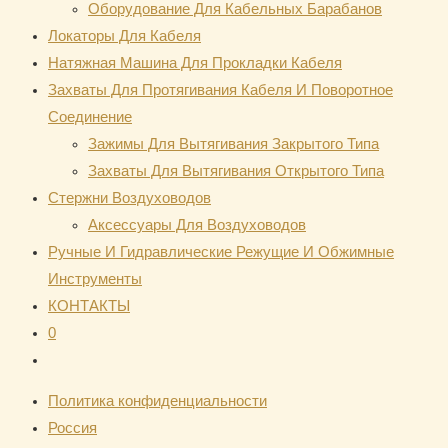
Оборудование Для Кабельных Барабанов
Локаторы Для Кабеля
Натяжная Mашина Для Прокладки Кабеля
Захваты Для Протягивания Кабеля И Поворотное
Соединение
Зажимы Для Вытягивания Закрытого Типа
Захваты Для Вытягивания Открытого Типа
Стержни Воздуховодов
Аксессуары Для Воздуховодов
Ручные И Гидравлические Режущие И Обжимные
Инструменты
КОНТАКТЫ
0
Переключить
поиск
Политика конфиденциальности
по
Россия
веб-