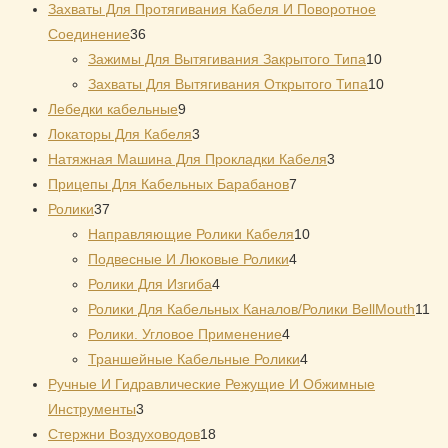
товар
Захваты Для Протягивания Кабеля И Поворотное
36
Соединение
36
товаров
10
Зажимы Для Вытягивания Закрытого Типа
10
товаров
10
Захваты Для Вытягивания Открытого Типа
10
9
товаров
Лебедки кабельные
9
товаров
3
Локаторы Для Кабеля
3
товара
3
Натяжная Mашина Для Прокладки Кабеля
3
7
товара
Прицепы Для Кабельных Барабанов
7
37
товаров
Ролики
37
товаров
10
Направляющие Ролики Кабеля
10
4
товаров
Подвесные И Люковые Ролики
4
4
товара
Ролики Для Изгиба
4
товара
11
Ролики Для Кабельных Каналов/Ролики BellMouth
11
4
то
Ролики. Угловое Применение
4
товара
4
Траншейные Кабельные Ролики
4
товара
Ручные И Гидравлические Режущие И Обжимные
3
Инструменты
3
товара
18
Стержни Воздуховодов
18