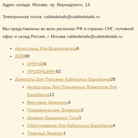
Адрес склада: Москва, пр. Вернадского, 14
Электронная почта: cabledetails@cabledetails.ru
Мы представлены во всех регионах РФ и странах СНГ, головной
офис и склад Россия, г. Москва cabledetails@cabledetails.ru
6
Аксессуары Для Воздуховодов
6
88
товаров
ДОМ
88
товаров
6
АРЕНДА
6
товаров
82
ПРОДУКЦИЯ+
82
товара
28
Домкраты Для Подъема Кабельных Барабанов
28
товаров
Аксессуары Для Подъемных Домкратов Для
12
Барабанов
12
товаров
4
Винтовые Домкраты
4
товара
3
Гидравлические Домкраты
3
1
товара
Домкрат Башенного Типа
1
товар
4
Оборудование Для Кабельных Барабанов
4
1
товара
Тяжелый Домкрат
1