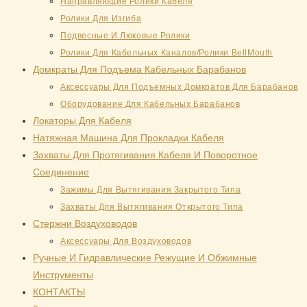
Направляющие Ролики Кабеля
Ролики Для Изгиба
Подвесные И Люковые Ролики
Ролики Для Кабельных Каналов/Ролики BellMouth
Домкраты Для Подъема Кабельных Барабанов
Аксессуары Для Подъемных Домкратов Для Барабанов
Оборудование Для Кабельных Барабанов
Локаторы Для Кабеля
Натяжная Mашина Для Прокладки Кабеля
Захваты Для Протягивания Кабеля И Поворотное
Соединение
Зажимы Для Вытягивания Закрытого Типа
Захваты Для Вытягивания Открытого Типа
Стержни Воздуховодов
Аксессуары Для Воздуховодов
Ручные И Гидравлические Режущие И Обжимные
Инструменты
КОНТАКТЫ