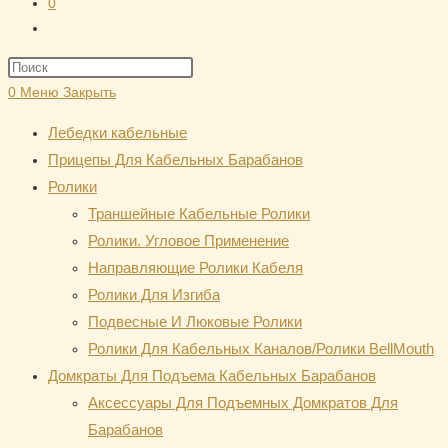
0
Переключить
поиск
Нажмите
по
клавишу
0
Меню
Закрыть
веб-
Escape,
сайту
Лебедки кабельные
чтобы
Прицепы Для Кабельных Барабанов
закрыть
Ролики
панель
Траншейные Кабельные Ролики
поиска.
Ролики. Угловое Применение
Направляющие Ролики Кабеля
Ролики Для Изгиба
Подвесные И Люковые Ролики
Ролики Для Кабельных Каналов/Ролики BellMouth
Домкраты Для Подъема Кабельных Барабанов
Аксессуары Для Подъемных Домкратов Для
Барабанов