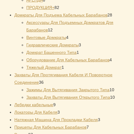
АРЕНДА
6
товаров
82
ПРОДУКЦИЯ+
82
товара
28
Домкраты Для Подъема Кабельных Барабанов
28
товаров
Аксессуары Для Подъемных Домкратов Для
12
Барабанов
12
товаров
4
Винтовые Домкраты
4
товара
3
Гидравлические Домкраты
3
1
товара
Домкрат Башенного Типа
1
товар
4
Оборудование Для Кабельных Барабанов
4
1
товара
Тяжелый Домкрат
1
товар
Захваты Для Протягивания Кабеля И Поворотное
36
Соединение
36
товаров
10
Зажимы Для Вытягивания Закрытого Типа
10
товаров
10
Захваты Для Вытягивания Открытого Типа
10
9
товаров
Лебедки кабельные
9
товаров
3
Локаторы Для Кабеля
3
товара
3
Натяжная Mашина Для Прокладки Кабеля
3
7
товара
Прицепы Для Кабельных Барабанов
7