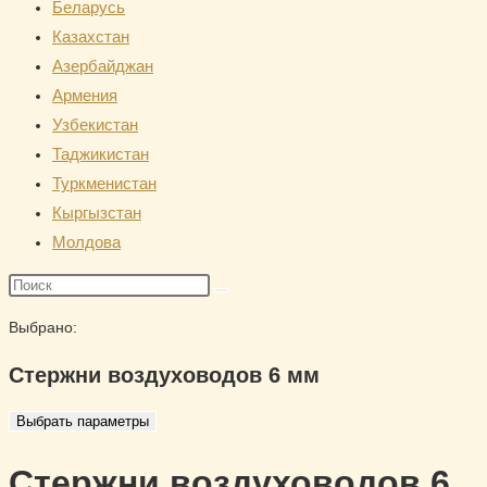
Беларусь
сайту
Казахстан
Азербайджан
Армения
Узбекистан
Таджикистан
Туркменистан
Кыргызстан
Молдова
Поиск
на
Выбрано:
сайте
Стержни воздуховодов 6 мм
Выбрать параметры
Стержни воздуховодов 6