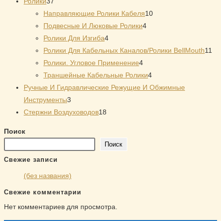
37
товаров
Ролики
37
товаров
10
Направляющие Ролики Кабеля
10
4
товаров
Подвесные И Люковые Ролики
4
4
товара
Ролики Для Изгиба
4
товара
11
Ролики Для Кабельных Каналов/Ролики BellMouth
11
4
то
Ролики. Угловое Применение
4
товара
4
Траншейные Кабельные Ролики
4
товара
Ручные И Гидравлические Режущие И Обжимные
3
Инструменты
3
товара
18
Стержни Воздуховодов
18
товаров
Поиск
Поиск
Свежие записи
(без названия)
Свежие комментарии
Нет комментариев для просмотра.