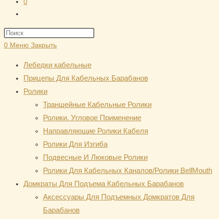
0
Переключить
поиск
Нажмите
по
клавишу
0
Меню
Закрыть
веб-
Escape,
сайту
Лебедки кабельные
чтобы
Прицепы Для Кабельных Барабанов
закрыть
Ролики
панель
Траншейные Кабельные Ролики
поиска.
Ролики. Угловое Применение
Направляющие Ролики Кабеля
Ролики Для Изгиба
Подвесные И Люковые Ролики
Ролики Для Кабельных Каналов/Ролики BellMouth
Домкраты Для Подъема Кабельных Барабанов
Аксессуары Для Подъемных Домкратов Для
Барабанов