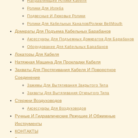
Направляющие Ролики Кабеля
Ролики Для Изгиба
Подвесные И Люковые Ролики
Ролики Для Кабельных Каналов/Ролики BellMouth
Домкраты Для Подъема Кабельных Барабанов
Аксессуары Для Подъемных Домкратов Для Барабанов
Оборудование Для Кабельных Барабанов
Локаторы Для Кабеля
Натяжная Mашина Для Прокладки Кабеля
Захваты Для Протягивания Кабеля И Поворотное
Соединение
Зажимы Для Вытягивания Закрытого Типа
Захваты Для Вытягивания Открытого Типа
Стержни Воздуховодов
Аксессуары Для Воздуховодов
Ручные И Гидравлические Режущие И Обжимные
Инструменты
КОНТАКТЫ