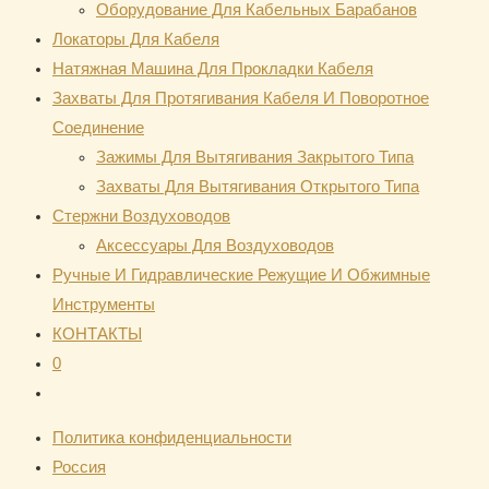
Оборудование Для Кабельных Барабанов
Локаторы Для Кабеля
Натяжная Mашина Для Прокладки Кабеля
Захваты Для Протягивания Кабеля И Поворотное
Соединение
Зажимы Для Вытягивания Закрытого Типа
Захваты Для Вытягивания Открытого Типа
Стержни Воздуховодов
Аксессуары Для Воздуховодов
Ручные И Гидравлические Режущие И Обжимные
Инструменты
КОНТАКТЫ
0
Переключить
поиск
Политика конфиденциальности
по
Россия
веб-