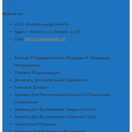
Контакты
ООО «КабельныеДеталиРу»
Адрес:
г. Москва, ул. Ленина, д. 10
Сайт:
https://cabledetails.ru/
Откроется
в
Ручные И Гидравлические Режущие И Обжимные
вашем
Инструменты
приложении
Стержни Воздуховодов
Домкраты Для Кабельных Барабанов
Тяжелый Домкрат
Зажимы Для Протягивания Кабеля И Поворотное
Соединение
Зажимы Для Вытягивания Закрытого Типа
Захваты Для Вытягивания Открытого Типа
Намоточная Машина
Прицепы Для Кабельных Барабанов