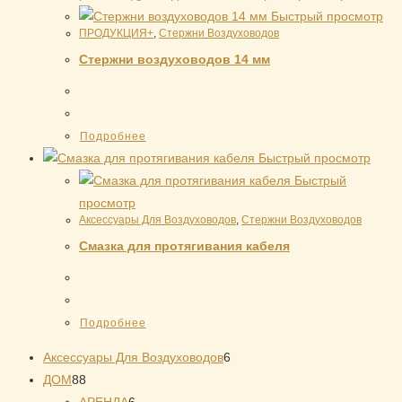
Быстрый просмотр
ПРОДУКЦИЯ+
,
Стержни Воздуховодов
Стержни воздуховодов 14 мм
Подробнее
Быстрый просмотр
Быстрый
просмотр
Аксессуары Для Воздуховодов
,
Стержни Воздуховодов
Смазка для протягивания кабеля
Подробнее
6
Аксессуары Для Воздуховодов
6
88
товаров
ДОМ
88
товаров
6