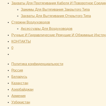
Захваты Для Протягивания Кабеля И Поворотное Соеди
Зажимы Для Вытягивания Закрытого Типа
Захваты Для Вытягивания Открытого Типа
Стержни Воздуховодов
Аксессуары Для Воздуховодов
Ручные И Гидравлические Режущие И Обжимные Инстр
КОНТАКТЫ
0
Переключить
поиск
Политика конфиденциальности
по
Россия
веб-
Беларусь
сайту
Казахстан
Азербайджан
Армения
Узбекистан