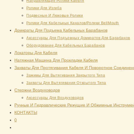
Направляющие Ролики Кабеля
Ролики Для Изгиба
Подвесные И Люковые Ролики
Ролики Для Кабельных Каналов/Ролики BellMouth
Домкраты Для Подъема Кабельных Барабанов
Аксессуары Для Подъемных Домкратов Для Барабанов
Оборудование Для Кабельных Барабанов
Локаторы Для Кабеля
Натяжная Mашина Для Прокладки Кабеля
Захваты Для Протягивания Кабеля И Поворотное Соединен
Зажимы Для Вытягивания Закрытого Типа
Захваты Для Вытягивания Открытого Типа
Стержни Воздуховодов
Аксессуары Для Воздуховодов
Ручные И Гидравлические Режущие И Обжимные Инструме
КОНТАКТЫ
0
Переключить