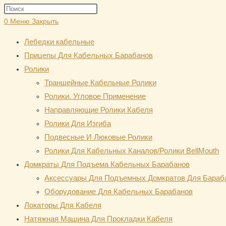
поиск
Нажмите
по
клавишу
0
Меню
Закрыть
веб-
Escape,
сайту
Лебедки кабельные
чтобы
Прицепы Для Кабельных Барабанов
закрыть
Ролики
панель
Траншейные Кабельные Ролики
поиска.
Ролики. Угловое Применение
Направляющие Ролики Кабеля
Ролики Для Изгиба
Подвесные И Люковые Ролики
Ролики Для Кабельных Каналов/Ролики BellMouth
Домкраты Для Подъема Кабельных Барабанов
Аксессуары Для Подъемных Домкратов Для Бараб
Оборудование Для Кабельных Барабанов
Локаторы Для Кабеля
Натяжная Mашина Для Прокладки Кабеля